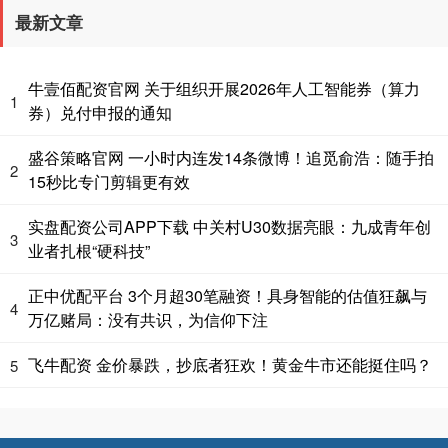
最新文章
牛壹佰配资官网 关于组织开展2026年人工智能券（算力
1
券）兑付申报的通知
盛谷策略官网 一小时内连发14条微博！追觅俞浩：随手拍
2
15秒比专门剪辑更有效
实盘配资公司APP下载 中关村U30数据亮眼：九成青年创
3
业者扎根“硬科技”
正中优配平台 3个月超30笔融资！具身智能的估值狂飙与
4
万亿赌局：没有共识，为信仰下注
飞牛配资 金价暴跌，抄底者狂欢！黄金牛市还能挺住吗？
5