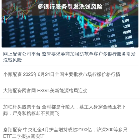
网上配资公司平台 监管要求券商加强防范单客户多银行服务引发
洗钱风险
小额配资 2025年6月24日全国主要批发市场柠檬价格行情
大陆配资网官网 FXGT:美新能源格局迎变
加杠杆买股票平台 全村都是守陵人，墓主人身穿金缕玉衣下
葬，尸身和棺椁却不翼而飞
秦翔配资 中央汇金4月护盘增持或超2100亿，沪深300等多只
ETF二季报披露实证