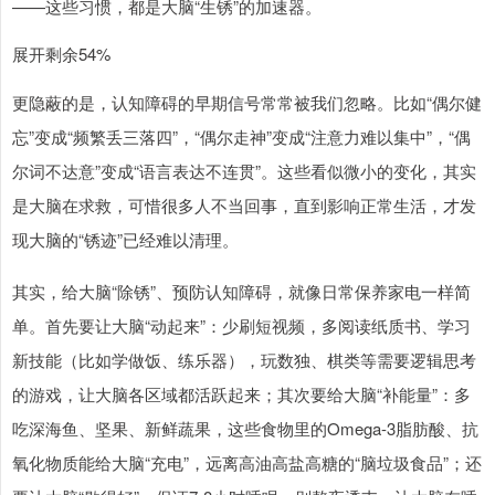
——这些习惯，都是大脑“生锈”的加速器。
展开剩余54%
更隐蔽的是，认知障碍的早期信号常常被我们忽略。比如“偶尔健
忘”变成“频繁丢三落四”，“偶尔走神”变成“注意力难以集中”，“偶
尔词不达意”变成“语言表达不连贯”。这些看似微小的变化，其实
是大脑在求救，可惜很多人不当回事，直到影响正常生活，才发
现大脑的“锈迹”已经难以清理。
其实，给大脑“除锈”、预防认知障碍，就像日常保养家电一样简
单。首先要让大脑“动起来”：少刷短视频，多阅读纸质书、学习
新技能（比如学做饭、练乐器），玩数独、棋类等需要逻辑思考
的游戏，让大脑各区域都活跃起来；其次要给大脑“补能量”：多
吃深海鱼、坚果、新鲜蔬果，这些食物里的Omega-3脂肪酸、抗
氧化物质能给大脑“充电”，远离高油高盐高糖的“脑垃圾食品”；还