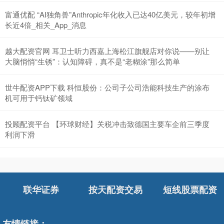
富通优配 “AI独角兽”Anthropic年化收入已达40亿美元，较年初增
长近4倍_相关_App_消息
越大配资官网 耳卫士听力西嘉上海松江旗舰店对你说——别让
大脑悄悄“生锈”：认知障碍，真不是“老糊涂”那么简单
世牛配资APP下载 科恒股份：公司子公司浩能科技生产的涂布
机可用于钙钛矿领域
投顾配资平台 【环球财经】关税冲击致德国主要车企前三季度
利润下滑
联华证券
按天配资交易
短线股票配资
友情链接：