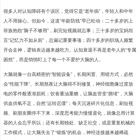
很多人对认知障碍有个误区，觉得它是“老年病”，年轻人和中年
人不用操心。但如今，这道“年龄防线”早已松动：二十多岁的上
班族抱怨“脑子不够用”，刷完短视频就忘事；三十多岁的宝妈坦
言“记忆力不如从前”，总漏记重要事项；四十多岁的职场人频繁
开会走神，逻辑表达越来越吃力。认知衰退不再是老年人的“专属
困扰”，而是悄悄盯上了每一个不爱护大脑的人。
大脑就像一台高精密的“智能设备”，长期闲置、用错方式，必然
会“性能下降”。长期熬夜让大脑得不到修复，神经细胞像过度放
电的零件般逐渐损耗；饮食重油重糖，让脑血管变“拥堵”，大脑
供血供氧不足，自然“运转迟缓”；每天沉迷碎片化信息，刷短视
频、刷朋友圈停不下来，深度思考能力慢慢退化，就像总用计算
器的人会忘乎所以；还有长期独处、缺乏社交，或是重复机械的
工作模式，让大脑失去了“锻炼”的机会，神经连接越来越稀疏