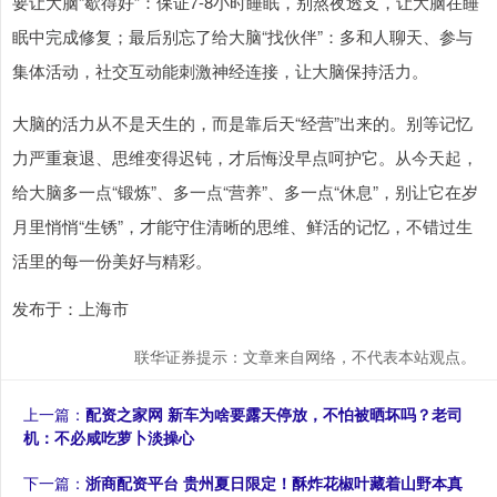
要让大脑“歇得好”：保证7-8小时睡眠，别熬夜透支，让大脑在睡
眠中完成修复；最后别忘了给大脑“找伙伴”：多和人聊天、参与
集体活动，社交互动能刺激神经连接，让大脑保持活力。
大脑的活力从不是天生的，而是靠后天“经营”出来的。别等记忆
力严重衰退、思维变得迟钝，才后悔没早点呵护它。从今天起，
给大脑多一点“锻炼”、多一点“营养”、多一点“休息”，别让它在岁
月里悄悄“生锈”，才能守住清晰的思维、鲜活的记忆，不错过生
活里的每一份美好与精彩。
发布于：上海市
联华证券提示：文章来自网络，不代表本站观点。
上一篇：
配资之家网 新车为啥要露天停放，不怕被晒坏吗？老司
机：不必咸吃萝卜淡操心
下一篇：
浙商配资平台 贵州夏日限定！酥炸花椒叶藏着山野本真