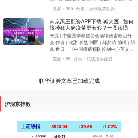
为保障电力跨越山谷稳定输送，需要具备
查看：
205
分类：
短线股票配资
高强度和抗风抗....
南京禹王配资APP下载 狐大医 | 如何
接种狂犬病疫苗更安心？一图读懂
来源 | 中国医学救援协会动物伤害救治分
会 作者 | 沈甜 李然 制图 | 郝梦晗 编辑 | 胡
鑫 近日，《中国疾病预防控制中心英文周
报》发布《数据监测：中国狂....
查看：
85
分类：
短线股票配资
联华证券文章已加载完成
沪深京指数
上证综指
3940.04
+39.68
+1.02%